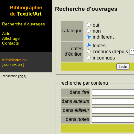
Bibliographie
Recherche d'ouvrages
de
Textile/Art
Recherche d'ouvrages
oui
catalogue
non
Aide
indifférent
Affichage
Contacts
toutes
dates
connues (depuis
d'édition
inconnues
Administration
[
connexion
]
Réalisation
[rjgs]
recherche par contenu
dans
titre
dans
auteurs
dans
éditeur
dans
notes